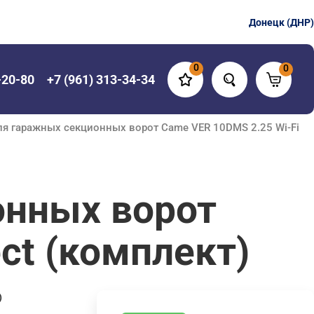
Донецк (ДНР)
0
0
-20-80
+7 (961) 313-34-34
ля гаражных секционных ворот Came VER 10DMS 2.25 Wi-Fi
онных ворот
ct (комплект)
)