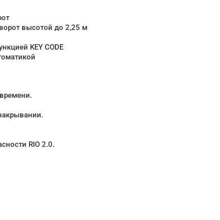
рот
ворот высотой до 2,25 м
функцией KEY CODE
втоматикой
 времени.
 закрывании.
ности RIO 2.0.