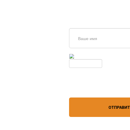
щь в
дборе
Введите симолы с картинки
Обновить
Нажимая кнопку, вы соглашает
лефону
+7 (909) 403-20-80
персональных данных
зи
ОТПРАВИ