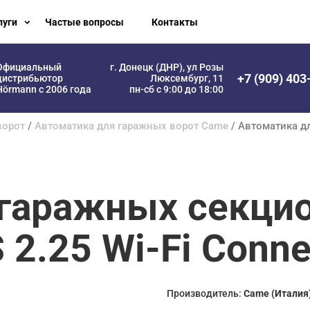
луги
Частые вопросы
Контакты
Официальный
г. Донецк (ДНР), ул Розы
+7 (909) 403
дистрибьютор
Люксембург, 11
Hörmann с 2006 года
пн-сб с 9:00 до 18:00
ворот
/
Автоматика для гаражных ворот Came
/ Автоматика д
 гаражных секци
2.25 Wi-Fi Conne
Производитель:
Came (Италия