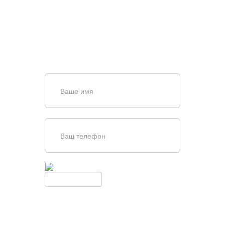
ВОРОТ?
Задайте вопрос нашему
специалисту по телефону
+7 (909)
403-20-80
или оставьте заявку в форме
обратной связи
Введите симолы с картинки
Обновить
Нажимая кнопку, вы соглашаетесь с
условиями обработки