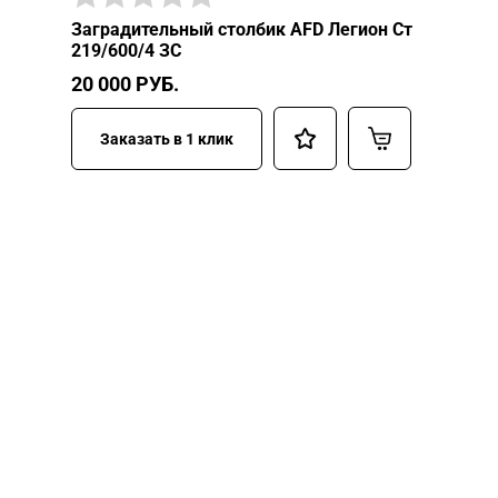
Заградительный столбик AFD Легион Ст
219/600/4 ЗС
20 000
РУБ.
Заказать в 1 клик
НУЖНА ПОМОЩЬ В
ПОИСКЕ И ПОДБОРЕ
ВОРОТ?
Задайте вопрос нашему
специалисту по телефону
+7 (909)