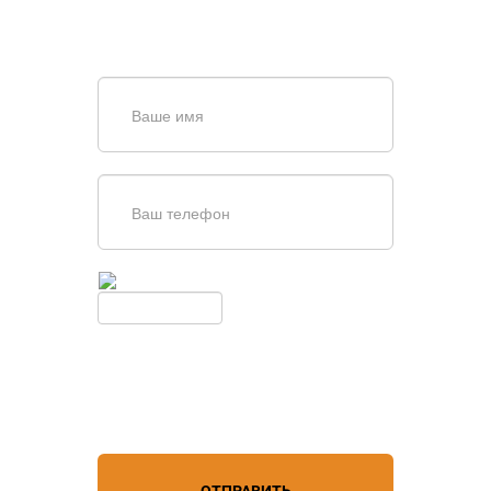
403-20-80
или оставьте заявку в форме
обратной связи
Введите симолы с картинки
Обновить
Нажимая кнопку, вы соглашаетесь с
условиями обработки
персональных данных
ОТПРАВИТЬ