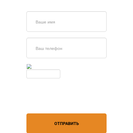
обратной связи
Введите симолы с картинки
Обновить
Нажимая кнопку, вы соглашаетесь с
условиями обработки
персональных данных
ОТПРАВИТЬ