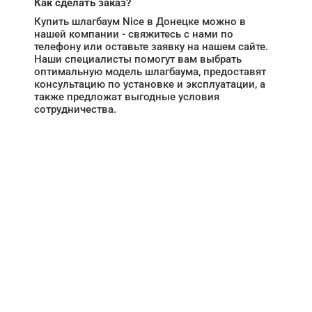
Как сделать заказ?
Купить шлагбаум Nice в Донецке можно в
нашей компании - свяжитесь с нами по
телефону или оставьте заявку на нашем сайте.
Наши специалисты помогут вам выбрать
оптимальную модель шлагбаума, предоставят
консультацию по установке и эксплуатации, а
также предложат выгодные условия
сотрудничества.
НУЖНА ПОМОЩЬ В
ПОИСКЕ И ПОДБОРЕ
ВОРОТ?
Задайте вопрос нашему
специалисту по телефону
+7 (909)
403-20-80
или оставьте заявку в форме