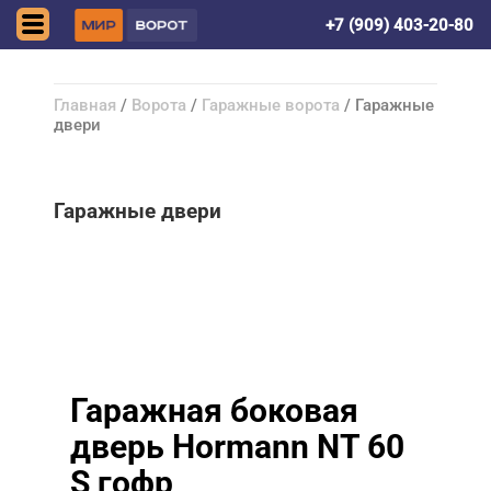
Донецк (ДНР)
+7 (909) 403-20-80
Главная
/
Ворота
/
Гаражные ворота
/ Гаражные
двери
Гаражные двери
Гаражная боковая
дверь Hormann NT 60
S гофр