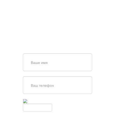
НУЖНА ПОМОЩЬ В
ПОИСКЕ И ПОДБОРЕ
ВОРОТ?
Задайте вопрос нашему
специалисту по телефону
+7 (909)
403-20-80
или оставьте заявку в форме
обратной связи
Введите симолы с картинки
Обновить