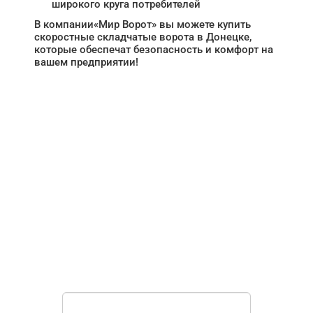
широкого круга потребителей
В компании«Мир Ворот» вы можете купить
скоростные складчатые ворота в Донецке,
которые обеспечат безопасность и комфорт на
вашем предприятии!
НУЖНА ПОМОЩЬ В
ПОИСКЕ И ПОДБОРЕ
ВОРОТ?
Задайте вопрос нашему
специалисту по телефону
+7 (909)
403-20-80
или оставьте заявку в форме
обратной связи