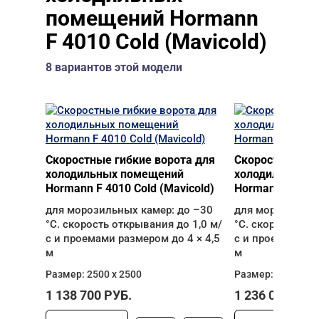
помещений Hormann
F 4010 Cold (Mavicold)
8 вариантов этой модели
Скоростные гибкие ворота для
Скоростные гиб
холодильных помещений
холодильных 
Hormann F 4010 Cold (Mavicold)
Hormann F 4010 
для морозильных камер: до –30
для морозильны
°C. скорость открывания до 1,0 м/
°C. скорость от
с и проемами размером до 4 × 4,5
с и проемами ра
м
м
Размер: 2500 х 2500
Размер: 2500 х 3
1 138 700
РУБ.
1 236 000
РУБ