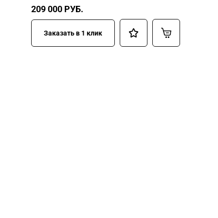
209 000
РУБ.
Заказать в 1 клик
НУЖНА ПОМОЩЬ В
ПОИСКЕ И ПОДБОРЕ
ВОРОТ?
Задайте вопрос нашему
специалисту по телефону
+7 (909)
403-20-80
или оставьте заявку в форме
обратной связи