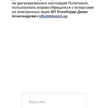
не урегулированных настоящей Политикой,
пользователь вправе обращаться с вопросами
на электронных ящик
ИП Козюберда Денис
Александрович
info@mirvorot.su
.
НУЖНА ПОМОЩЬ В
ПОИСКЕ И ПОДБОРЕ
ВОРОТ?
Задайте вопрос нашему
специалисту по телефону
+7 (909)
403-20-80
или оставьте заявку в форме
обратной связи