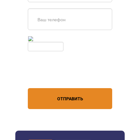
Введите симолы с картинки
Обновить
Нажимая кнопку, вы соглашаетесь с
условиями обработки
персональных данных
ОТПРАВИТЬ