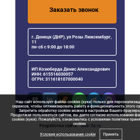
Заказать звонок
г. Донецк (ДНР), ул Розы Люксембург,
11
пн-сб с 9:00 до 18:00
ИП Козюберда Денис Александрович
ИНН: 615516030057
ОГРН: 311618107000040
Наш сайт использует файлы cookies (куки) только для персонализац
сервисов, чтобы оптимизировать работу и функциональность этого са
Запретить обработку cookies можно в настройках Вашего браузера
Продолжая пользоваться сайтом, вы даете согласие использование ф
cookies (куки). Пожалуйста, ознакомьтесь с условиями политики прин
сookies
Разработка сайта
- web-2a.ru
Условия использования cookie
Принять
© Мир Ворот, 2006 - 2026 г.