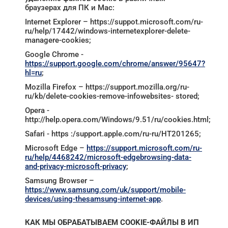
браузерах для ПК и Мас:
Internet Ехрlorеr – https://suppot.microsoft.com/ru-
ru/help/17442/windows-internetexplorer-delete-
managere-cookies;
Google Chrome -
https://support.google.com/chrome/answer/95647?
hl=ru
;
Mozilla Firеfox – https://support.mozilla.org/ru-
ru/kb/delete-cookies-remove-infowebsites- stored;
Ореrа -
http://help.opera.com/Windows/9.51/ru/cookies.html;
Safari - https :/support.applе.соm/ru-ru/HT201265;
Microsoft Edge –
https://support.microsoft.com/ru-
ru/help/4468242/microsoft-edgebrowsing-data-
and-privacy-microsoft-privacy
;
Samsung Browser –
https://www.samsung.com/uk/support/mobile-
devices/using-thesamsung-internet-app
.
КАК МЫ ОБРАБАТЫВАЕМ COOKIE-ФАЙЛЫ В ИП