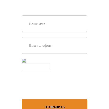
или оставьте заявку в форме
обратной связи
Введите симолы с картинки
Обновить
Нажимая кнопку, вы соглашаетесь с
условиями обработки
персональных данных
ОТПРАВИТЬ