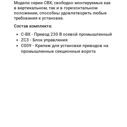
Модели серии CBX, свободно монтируемые как
в вертикальном, так и в горизонтальном
положении, способны удовлетворить любые
требования к установке.
Состав комплекта:
C-BX - Привод 230 В осевой промышленный
ZC3 - Блок управления
C009 - Крепеж для установки приводов на
промышленные секционные ворота
НУЖНА ПОМОЩЬ В
ПОИСКЕ И ПОДБОРЕ
ВОРОТ?
Задайте вопрос нашему
специалисту по телефону
+7 (909)
403-20-80