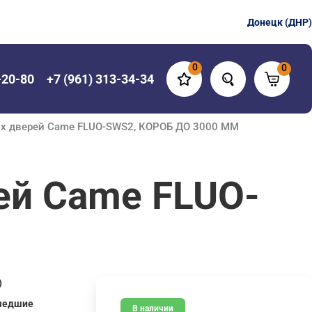
Донецк (ДНР)
0
0
-20-80
+7 (961) 313-34-34
ых дверей Came FLUO-SWS2, КОРОБ ДО 3000 ММ
ей Came FLUO-
)
шедшие
В наличии