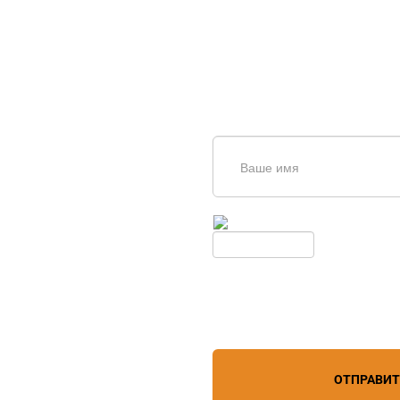
щь в
дборе
Введите симолы с картинки
Обновить
Нажимая кнопку, вы соглашает
лефону
+7 (909) 403-20-80
персональных данных
зи
ОТПРАВИ