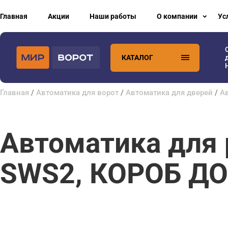
Главная
Акции
Наши работы
О компании
Ус
КАТАЛОГ
Главная
/
Автоматика для ворот
/
Автоматика для дверей
/
А
Автоматика для
SWS2, КОРОБ ДО