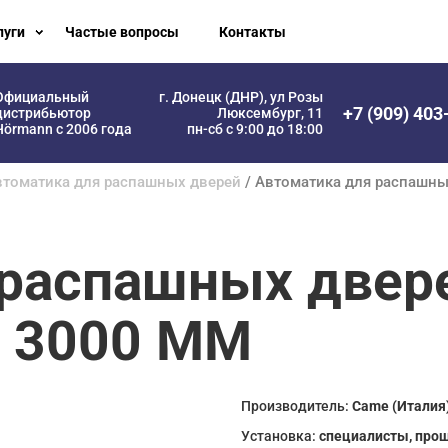
луги
Частые вопросы
Контакты
Официальный
г. Донецк (ДНР), ул Розы
+7 (909) 403
дистрибьютор
Люксембург, 11
Hörmann с 2006 года
пн-сб с 9:00 до 18:00
втоматика для распашных дверей
/ Автоматика для распашн
 распашных двер
 3000 ММ
Производитель:
Came (Италия
Установка:
специалисты, про