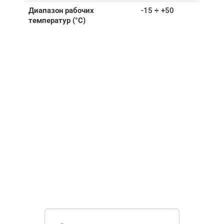
Диапазон рабочих
-15 ÷ +50
температур (°C)
НУЖНА ПОМОЩЬ В
ПОИСКЕ И ПОДБОРЕ
ВОРОТ?
Задайте вопрос нашему
специалисту по телефону
+7 (909)
403-20-80
или оставьте заявку в форме
обратной связи