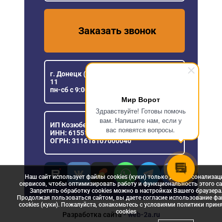
Заказать звонок
г. Донецк (ДНР), ул Розы Люксембург,
11
пн-сб с 9:00 до 18:00
Мир Ворот
Здравствуйте! Готовы помочь
вам. Напишите нам, если у
ИП Козюберда Денис Александрович
вас появятся вопросы.
ИНН: 615516030057
ОГРН: 311618107000040
Наш сайт использует файлы cookies (куки) только для персонализац
сервисов, чтобы оптимизировать работу и функциональность этого са
Запретить обработку cookies можно в настройках Вашего браузера
Продолжая пользоваться сайтом, вы даете согласие использование ф
cookies (куки). Пожалуйста, ознакомьтесь с условиями политики прин
сookies
Разработка сайта
- web-2a.ru