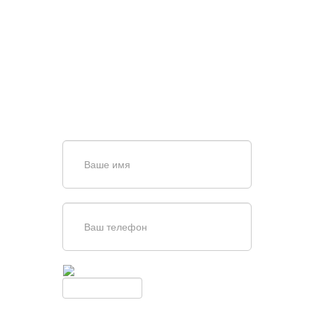
НУЖНА ПОМОЩЬ В
ПОИСКЕ И ПОДБОРЕ
ВОРОТ?
Задайте вопрос нашему
специалисту по телефону
+7 (909)
403-20-80
или оставьте заявку в форме
обратной связи
Введите симолы с картинки
Обновить