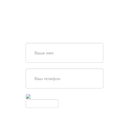
ВОРОТ?
Задайте вопрос нашему
специалисту по телефону
+7 (909)
403-20-80
или оставьте заявку в форме
обратной связи
Введите симолы с картинки
Обновить
Нажимая кнопку, вы соглашаетесь с
условиями обработки