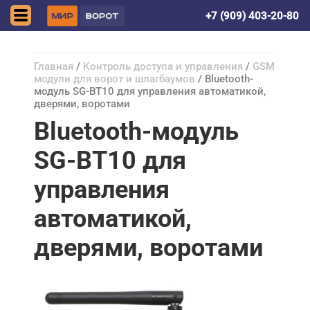
Донецк (ДНР)
+7 (909) 403-20-80
Главная
/
Контроль доступа и управления
/
GSM
модули для ворот и шлагбаумов
/ Bluetooth-
модуль SG-BT10 для управления автоматикой,
дверями, воротами
Bluetooth-модуль
SG-BT10 для
управления
автоматикой,
дверями, воротами