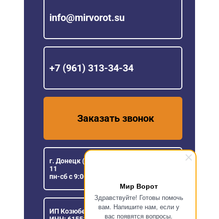
info@mirvorot.su
+7 (961) 313-34-34
Заказать звонок
г. Донецк (ДНР), ул Розы Люксембург,
11
пн-сб с 9:00 до 18:00
Мир Ворот
Здравствуйте! Готовы помочь
вам. Напишите нам, если у
ИП Козюберда Денис Александрович
вас появятся вопросы.
ИНН: 615516030057