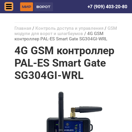
Донецк (ДНР)
+7 (909) 403-20-80
Главная
/
Контроль доступа и управления
/
GSM
модули для ворот и шлагбаумов
/ 4G GSM
контроллер PAL-ES Smart Gate SG304GI-WRL
4G GSM контроллер
PAL-ES Smart Gate
SG304GI-WRL