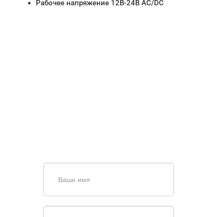
Рабочее напряжение 12В-24В AC/DC
НУЖНА ПОМОЩЬ В
ПОИСКЕ И ПОДБОРЕ
ВОРОТ?
Задайте вопрос нашему
специалисту по телефону
+7 (909)
403-20-80
или оставьте заявку в форме
обратной связи