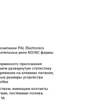
омпании PAL Electronics
лнительные реле NO/NC фирмы
фирменного приложения
аете развернутую статистику
пряжение на клеммах питания,
ные размеры устройства
робке
йством, имеющим контакты
ами, системами полива,
 тд