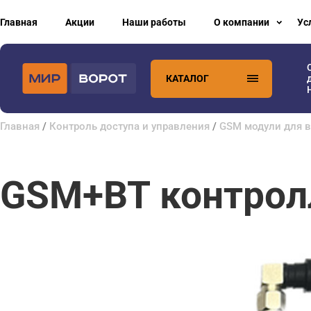
Главная
Акции
Наши работы
О компании
Ус
КАТАЛОГ
Главная
/
Контроль доступа и управления
/
GSM модули для в
GSM+BT контролл