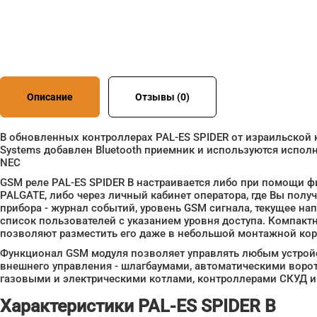
Описание
Отзывы (0)
В обновленных контроллерах PAL-ES SPIDER от израильской к
Systems добавлен Bluetooth приемник и используются испо
NEC
GSM реле PAL-ES SPIDER B настраивается либо при помощи 
PALGATE, либо через личный кабинет оператора, где Вы получ
прибора - журнал событий, уровень GSM сигнала, текущее на
список пользователей с указанием уровня доступа. Компакт
позволяют разместить его даже в небольшой монтажной ко
Функционал GSM модуля позволяет управлять любым устро
внешнего управления - шлагбаумами, автоматическими ворот
газовыми и электрическими котлами, контроллерами СКУД и
Характеристики PAL-ES SPIDER B