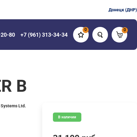
Донецк (ДНР)
0
0
-20-80
+7 (961) 313-34-34
R B
s Systems Ltd.
В наличии