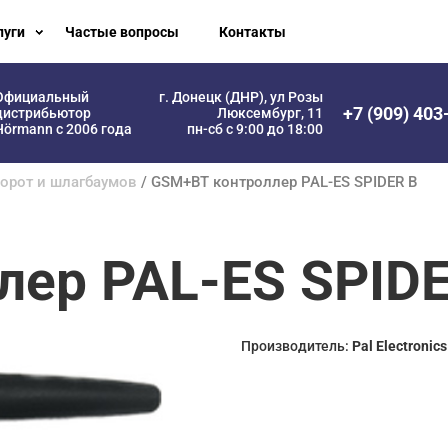
луги
Частые вопросы
Контакты
Официальный
г. Донецк (ДНР), ул Розы
+7 (909) 403
дистрибьютор
Люксембург, 11
Hörmann с 2006 года
пн-сб с 9:00 до 18:00
орот и шлагбаумов
/ GSM+BT контроллер PAL-ES SPIDER B
ер PAL-ES SPIDE
Производитель:
Pal Electronic