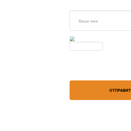
щь в
дборе
Введите симолы с картинки
Обновить
Нажимая кнопку, вы соглашает
лефону
+7 (909) 403-20-80
персональных данных
зи
ОТПРАВИ