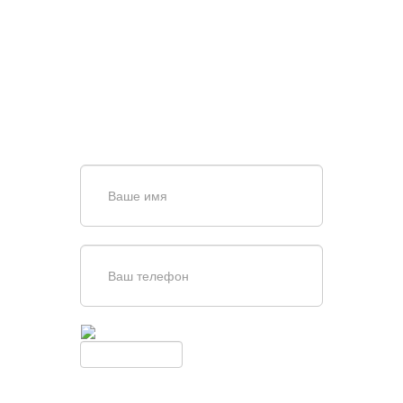
ПОИСКЕ И ПОДБОРЕ
ВОРОТ?
Задайте вопрос нашему
специалисту по телефону
+7 (909)
403-20-80
или оставьте заявку в форме
обратной связи
Введите симолы с картинки
Обновить