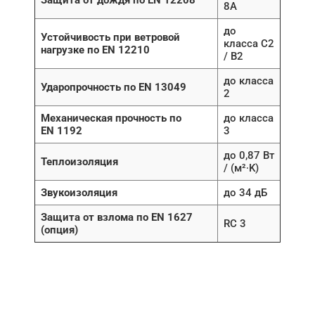
Защита от дождя по EN 12208
8A
до
Устойчивость при ветровой
класса C2
нагрузке по EN 12210
/ B2
до класса
Ударопрочность по EN 13049
2
Механическая прочность по
до класса
EN 1192
3
до 0,87 Вт
Теплоизоляция
/ (м²∙K)
Звукоизоляция
до 34 дБ
Защита от взлома по EN 1627
RC 3
(опция)