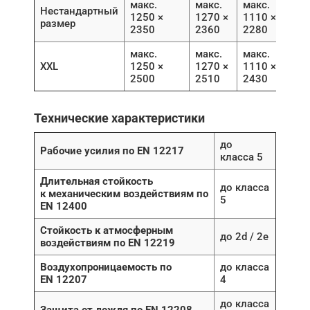
макс.
макс.
макс.
Нестандартный
1250 ×
1270 ×
1110 ×
размер
2350
2360
2280
макс.
макс.
макс.
XXL
1250 ×
1270 ×
1110 ×
2500
2510
2430
Технические характеристики
до
Рабочие усилия по EN 12217
класса 5
Длительная стойкость
до класса
к механическим воздействиям по
5
EN 12400
Стойкость к атмосферным
до 2d / 2e
воздействиям по EN 12219
Воздухопроницаемость по
до класса
EN 12207
4
до класса