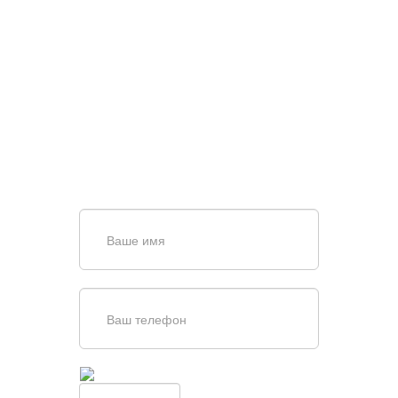
НУЖНА ПОМОЩЬ В
ПОИСКЕ И ПОДБОРЕ
ВОРОТ?
Задайте вопрос нашему
специалисту по телефону
+7 (909)
403-20-80
или оставьте заявку в форме
обратной связи
Введите симолы с картинки
Обновить