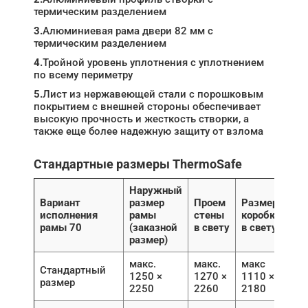
термическим разделением
3.
Алюминиевая рама двери 82 мм с
термическим разделением
4.
Тройной уровень уплотнения с уплотнением
по всему периметру
5.
Лист из нержавеющей стали с порошковым
покрытием с внешней стороны обеспечивает
высокую прочность и жесткость створки, а
также еще более надежную защиту от взлома
Стандартные размеры ThermoSafe
Наружный
Вариант
размер
Проем
Размер
исполнения
рамы
стены
коробки
рамы 70
(заказной
в свету
в свету
размер)
макс.
макс.
макс
Стандартный
1250 ×
1270 ×
1110 ×
размер
2250
2260
2180