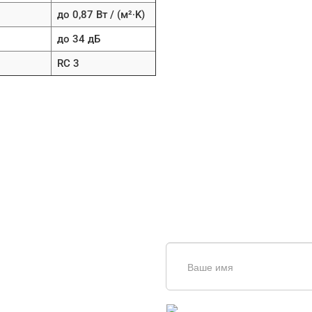
до 0,87 Вт / (м²∙K)
до 34 дБ
RC 3
щь в
дборе
Введите симолы с картинки
Обновить