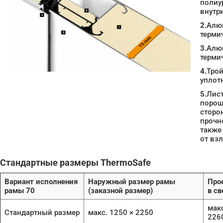
полиу
внутр
2.
Алю
терми
3.
Алю
терми
4.
Трой
уплот
5.
Лист
порош
сторо
прочно
также
от вз
Стандартные размеры ThermoSafe
Вариант исполнения
Наружный размер рамы
Про
рамы 70
(заказной размер)
в св
макс
Стандартный размер
макс. 1250 × 2250
226