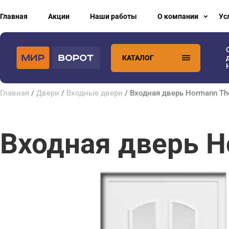
Главная
Акции
Наши работы
О компании
Ус
КАТАЛОГ
Главная
/
Двери
/
Входные двери
/ Входная дверь Hormann T
Входная дверь H