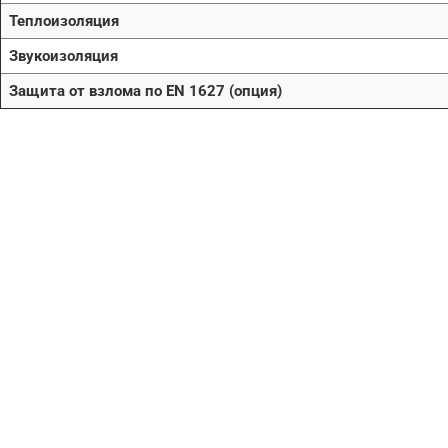
Теплоизоляция
Звукоизоляция
Защита от взлома по EN 1627 (опция)
Нужна помо
поиске и по