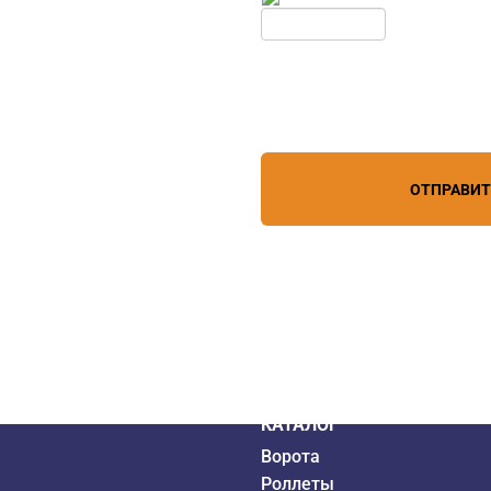
Нажимая кнопку, вы соглашает
лефону
+7 (909) 403-20-80
персональных данных
зи
ОТПРАВИ
дистрибьютор
6 года
КАТАЛОГ
Ворота
Роллеты