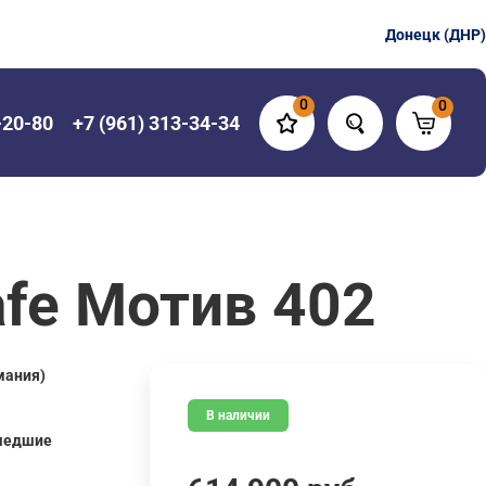
Донецк (ДНР)
0
0
-20-80
+7 (961) 313-34-34
fe Мотив 402
мания)
В наличии
шедшие