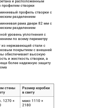
ретана и расположенным
и профилем створки
миниевый профиль створки с
ческим разделением
миниевая рама двери 82 мм с
ческим разделением
ной уровень уплотнения с
нением по всему периметру
 из нержавеющей стали с
ковым покрытием с внешней
ны обеспечивает высокую
сть и жесткость створки, а
 еще более надежную защиту
лома
ем стены
Размер коробки
ету
в свету
. 1270 ×
макс 1110 ×
0
2180