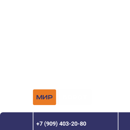
ворот?
Задайте вопрос нашему специалисту по те
или оставьте заявку в форме обратной свя
Официальный 
Hörmann с 200
+7 (909) 403-20-80