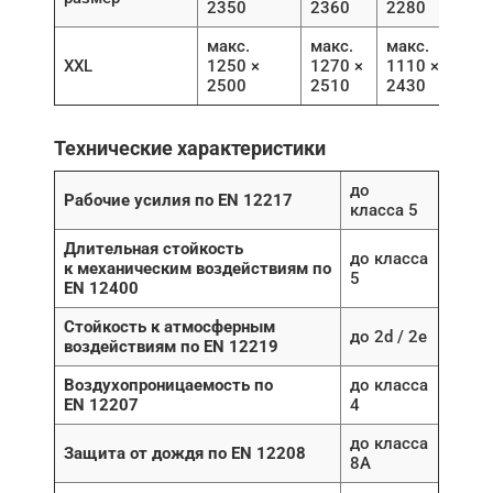
2350
2360
2280
макс.
макс.
макс.
XXL
1250 ×
1270 ×
1110 ×
2500
2510
2430
Технические характеристики
до
Рабочие усилия по EN 12217
класса 5
Длительная стойкость
до класса
к механическим воздействиям по
5
EN 12400
Стойкость к атмосферным
до 2d / 2e
воздействиям по EN 12219
Воздухопроницаемость по
до класса
EN 12207
4
до класса
Защита от дождя по EN 12208
8A