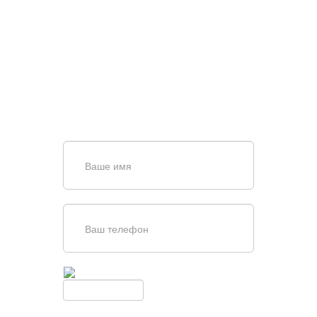
НУЖНА ПОМОЩЬ В
ПОИСКЕ И ПОДБОРЕ
ВОРОТ?
Задайте вопрос нашему
специалисту по телефону
+7 (909)
403-20-80
или оставьте заявку в форме
обратной связи
Введите симолы с картинки
Обновить