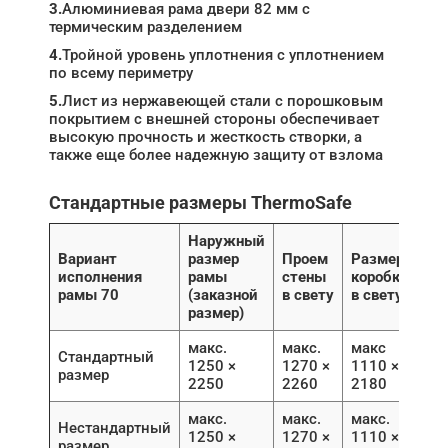
3.
Алюминиевая рама двери 82 мм с
термическим разделением
4.
Тройной уровень уплотнения с уплотнением
по всему периметру
5.
Лист из нержавеющей стали с порошковым
покрытием с внешней стороны обеспечивает
высокую прочность и жесткость створки, а
также еще более надежную защиту от взлома
Стандартные размеры ThermoSafe
Наружный
Вариант
размер
Проем
Размер
исполнения
рамы
стены
коробки
рамы 70
(заказной
в свету
в свету
размер)
макс.
макс.
макс
Стандартный
1250 ×
1270 ×
1110 ×
размер
2250
2260
2180
макс.
макс.
макс.
Нестандартный
1250 ×
1270 ×
1110 ×
размер