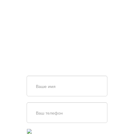
НУЖНА ПОМОЩЬ В
ПОИСКЕ И ПОДБОРЕ
ВОРОТ?
Задайте вопрос нашему
специалисту по телефону
+7 (909)
403-20-80
или оставьте заявку в форме
обратной связи
Введите симолы с картинки
Обновить