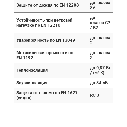
до класса
Защита от дождя по EN 12208
8A
до
Устойчивость при ветровой
класса C2
нагрузке по EN 12210
/ B2
до класса
Ударопрочность по EN 13049
2
Механическая прочность по
до класса
EN 1192
3
до 0,87 Вт
Теплоизоляция
/ (м²∙K)
Звукоизоляция
до 34 дБ
Защита от взлома по EN 1627
RC 3
(опция)