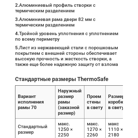
2.
Алюминиевый профиль створки с
термическим разделением
3.
Алюминиевая рама двери 82 мм с
термическим разделением
4.
Тройной уровень уплотнения с уплотнением
по всему периметру
5.
Лист из нержавеющей стали с порошковым
покрытием с внешней стороны обеспечивает
высокую прочность и жесткость створки, а
также еще более надежную защиту от взлома
Стандартные размеры ThermoSafe
Наружный
Вариант
размер
Проем
Размер
исполнения
рамы
стены
коробки
рамы 70
(заказной
в свету
в свету
размер)
макс.
макс.
макс
Стандартный
1250 ×
1270 ×
1110 ×
размер
2250
2260
2180