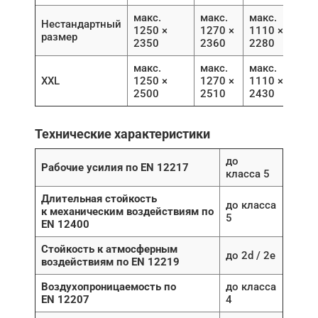
макс.
макс.
макс.
Нестандартный
1250 ×
1270 ×
1110 ×
размер
2350
2360
2280
макс.
макс.
макс.
XXL
1250 ×
1270 ×
1110 ×
2500
2510
2430
Технические характеристики
до
Рабочие усилия по EN 12217
класса 5
Длительная стойкость
до класса
к механическим воздействиям по
5
EN 12400
Стойкость к атмосферным
до 2d / 2e
воздействиям по EN 12219
Воздухопроницаемость по
до класса
EN 12207
4