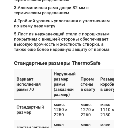
3.
Алюминиевая рама двери 82 мм с
термическим разделением
4.
Тройной уровень уплотнения с уплотнением
по всему периметру
5.
Лист из нержавеющей стали с порошковым
покрытием с внешней стороны обеспечивает
высокую прочность и жесткость створки, а
также еще более надежную защиту от взлома
Стандартные размеры ThermoSafe
Наружный
Вариант
размер
Проем
Размер
исполнения
рамы
стены
коробки
рамы 70
(заказной
в свету
в свету
размер)
макс.
макс.
макс
Стандартный
1250 ×
1270 ×
1110 ×
размер
2250
2260
2180
макс.
макс.
макс.
Нестандартный