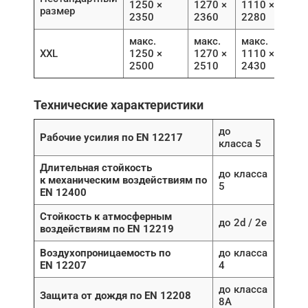
1250 ×
1270 ×
1110 ×
размер
2350
2360
2280
макс.
макс.
макс.
XXL
1250 ×
1270 ×
1110 ×
2500
2510
2430
Технические характеристики
до
Рабочие усилия по EN 12217
класса 5
Длительная стойкость
до класса
к механическим воздействиям по
5
EN 12400
Стойкость к атмосферным
до 2d / 2e
воздействиям по EN 12219
Воздухопроницаемость по
до класса
EN 12207
4
до класса
Защита от дождя по EN 12208
8A