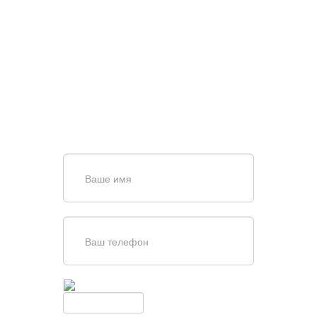
НУЖНА ПОМОЩЬ В
ПОИСКЕ И ПОДБОРЕ
ВОРОТ?
Задайте вопрос нашему
специалисту по телефону
+7 (909)
403-20-80
или оставьте заявку в форме
обратной связи
Введите симолы с картинки
Обновить