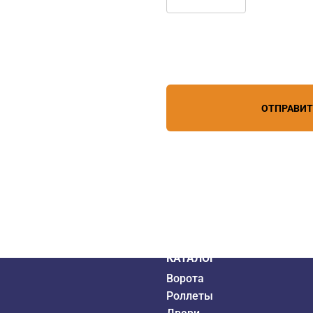
Нажимая кнопку, вы соглашает
лефону
+7 (909) 403-20-80
персональных данных
зи
ОТПРАВИ
дистрибьютор
6 года
КАТАЛОГ
Ворота
Роллеты