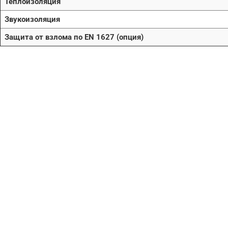
Теплоизоляция
Звукоизоляция
Защита от взлома по EN 1627 (опция)
Нужна помо
поиске и по