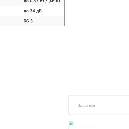
до 0,87 Вт / (м²∙K)
до 34 дБ
RC 3
щь в
дборе
Введите симолы с картинки
Обновить