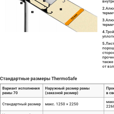
внутр
2.
Алю
терми
3.
Алю
терми
4.
Трой
уплот
5.
Лист
порош
сторо
прочно
также
от вз
Стандартные размеры ThermoSafe
Вариант исполнения
Наружный размер рамы
Про
рамы 70
(заказной размер)
в св
макс
Стандартный размер
макс. 1250 × 2250
226