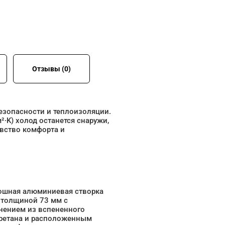
Отзывы (0)
езопасности и теплоизоляции.
²·K) холод останется снаружи,
увство комфорта и
ошная алюминиевая створка
 толщиной 73 мм с
нением из вспененного
ретана и расположенным