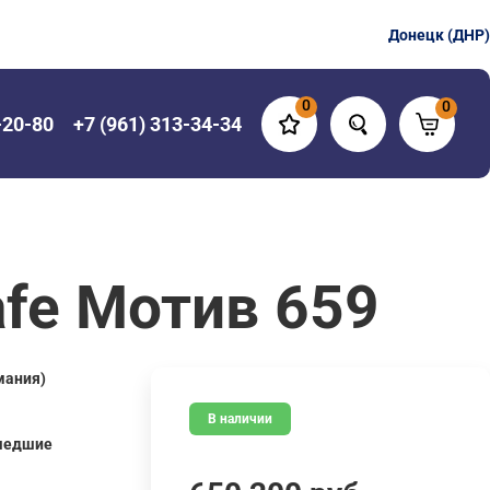
Донецк (ДНР)
0
0
-20-80
+7 (961) 313-34-34
fe Мотив 659
мания)
В наличии
шедшие