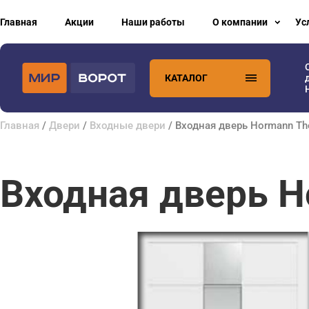
Главная
Акции
Наши работы
О компании
Ус
КАТАЛОГ
Главная
/
Двери
/
Входные двери
/ Входная дверь Hormann T
Входная дверь H