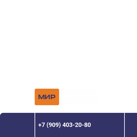
ворот?
Задайте вопрос нашему специалисту по те
или оставьте заявку в форме обратной свя
Официальный 
Hörmann с 200
+7 (909) 403-20-80