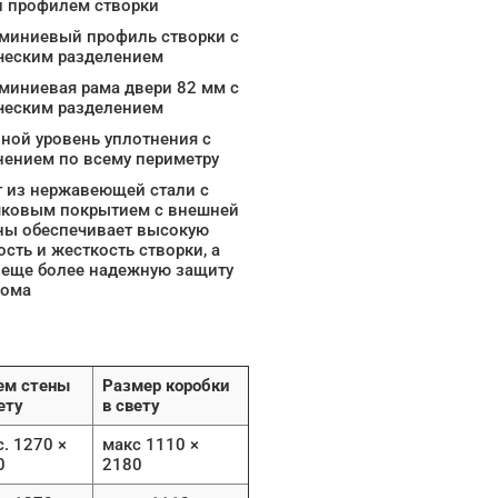
и профилем створки
миниевый профиль створки с
ческим разделением
миниевая рама двери 82 мм с
ческим разделением
ной уровень уплотнения с
нением по всему периметру
 из нержавеющей стали с
ковым покрытием с внешней
ны обеспечивает высокую
сть и жесткость створки, а
 еще более надежную защиту
лома
ем стены
Размер коробки
ету
в свету
. 1270 ×
макс 1110 ×
0
2180