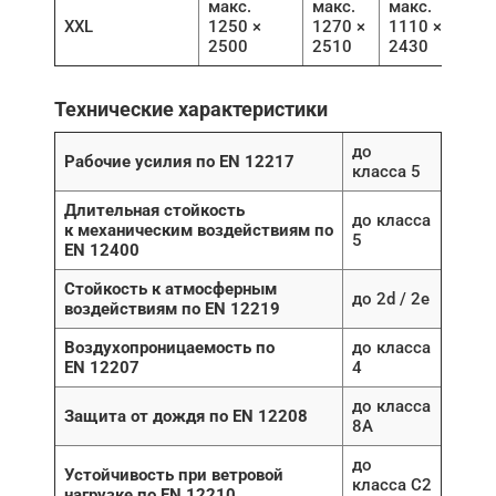
макс.
макс.
макс.
XXL
1250 ×
1270 ×
1110 ×
2500
2510
2430
Технические характеристики
до
Рабочие усилия по EN 12217
класса 5
Длительная стойкость
до класса
к механическим воздействиям по
5
EN 12400
Стойкость к атмосферным
до 2d / 2e
воздействиям по EN 12219
Воздухопроницаемость по
до класса
EN 12207
4
до класса
Защита от дождя по EN 12208
8A
до
Устойчивость при ветровой
класса C2
нагрузке по EN 12210