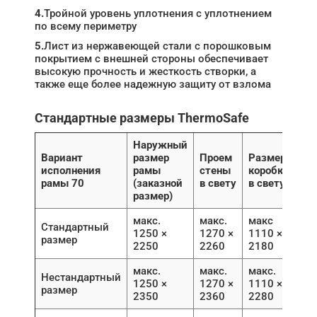
4.
Тройной уровень уплотнения с уплотнением
по всему периметру
5.
Лист из нержавеющей стали с порошковым
покрытием с внешней стороны обеспечивает
высокую прочность и жесткость створки, а
также еще более надежную защиту от взлома
Стандартные размеры ThermoSafe
Наружный
Вариант
размер
Проем
Размер
исполнения
рамы
стены
коробки
рамы 70
(заказной
в свету
в свету
размер)
макс.
макс.
макс
Стандартный
1250 ×
1270 ×
1110 ×
размер
2250
2260
2180
макс.
макс.
макс.
Нестандартный
1250 ×
1270 ×
1110 ×
размер
2350
2360
2280