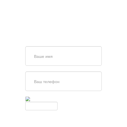
ПОИСКЕ И ПОДБОРЕ
ВОРОТ?
Задайте вопрос нашему
специалисту по телефону
+7 (909)
403-20-80
или оставьте заявку в форме
обратной связи
Введите симолы с картинки
Обновить
Нажимая кнопку, вы соглашаетесь с