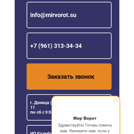
info@mirvorot.su
+7 (961) 313-34-34
Заказать звонок
г. Донецк (ДНР), ул Розы Люксембург,
11
пн-сб с 9:00 до 18:00
Мир Ворот
Здравствуйте! Готовы помочь
вам. Напишите нам, если у
ИП Козюберда Денис Александрович