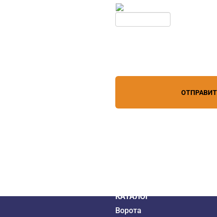
дборе
Обновить
Нажимая кнопку, вы соглашает
лефону
+7 (909) 403-20-80
персональных данных
зи
ОТПРАВИ
дистрибьютор
6 года
КАТАЛОГ
Ворота