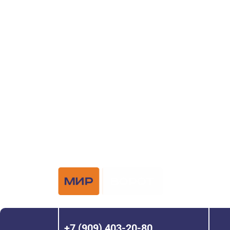
поиске и по
ворот?
Задайте вопрос нашему специалисту по те
или оставьте заявку в форме обратной свя
Официальный 
Hörmann с 200
+7 (909) 403-20-80