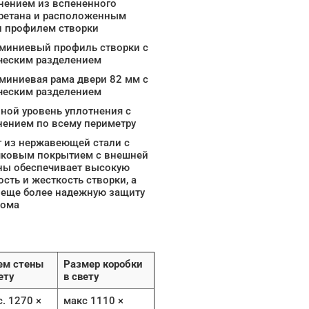
нением из вспененного
ретана и расположенным
и профилем створки
миниевый профиль створки с
ческим разделением
миниевая рама двери 82 мм с
ческим разделением
ной уровень уплотнения с
нением по всему периметру
 из нержавеющей стали с
ковым покрытием с внешней
ны обеспечивает высокую
сть и жесткость створки, а
 еще более надежную защиту
лома
ем стены
Размер коробки
ету
в свету
. 1270 ×
макс 1110 ×