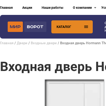
Главная
Акции
Наши работы
О компании
Ус
КАТАЛОГ
Главная
/
Двери
/
Входные двери
/ Входная дверь Hormann T
Входная дверь H