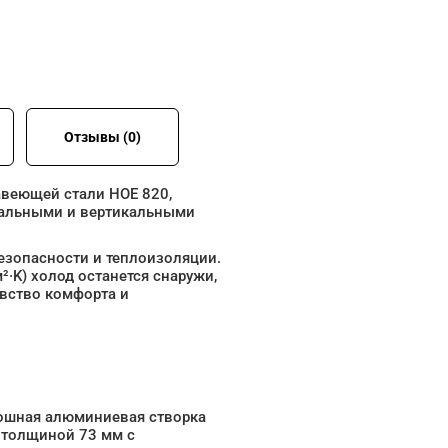
Отзывы (0)
авеющей стали HOE 820,
нтальными и вертикальными
езопасности и теплоизоляции.
²·K) холод останется снаружи,
увство комфорта и
ошная алюминиевая створка
 толщиной 73 мм с