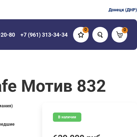
Донецк (ДНР)
0
0
-20-80
+7 (961) 313-34-34
fe Мотив 832
мания)
В наличии
шедшие