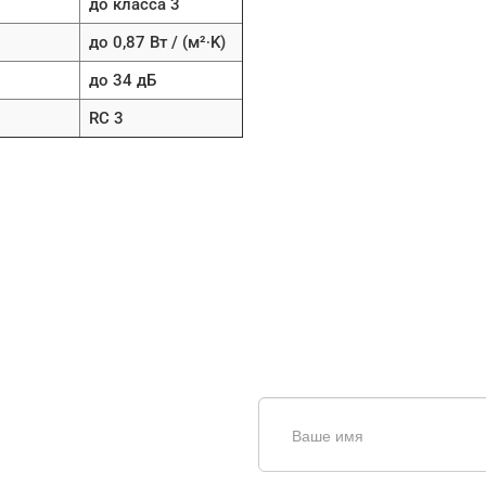
до класса 3
до 0,87 Вт / (м²∙K)
до 34 дБ
RC 3
щь в
Введите симолы с картинки