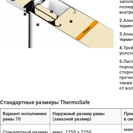
запол
полиу
внутр
2.
Алю
терми
3.
Алю
терми
4.
Трой
уплот
5.
Лист
порош
сторо
прочно
также
от вз
Стандартные размеры ThermoSafe
Вариант исполнения
Наружный размер рамы
Про
рамы 70
(заказной размер)
в св
макс
Стандартный размер
макс. 1250 × 2250