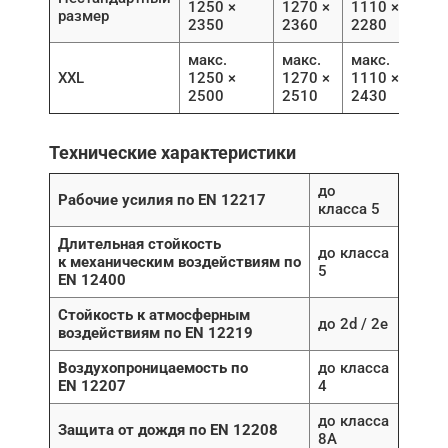
1250 ×
1270 ×
1110 ×
размер
2350
2360
2280
макс.
макс.
макс.
XXL
1250 ×
1270 ×
1110 ×
2500
2510
2430
Технические характеристики
до
Рабочие усилия по EN 12217
класса 5
Длительная стойкость
до класса
к механическим воздействиям по
5
EN 12400
Стойкость к атмосферным
до 2d / 2e
воздействиям по EN 12219
Воздухопроницаемость по
до класса
EN 12207
4
до класса
Защита от дождя по EN 12208
8A