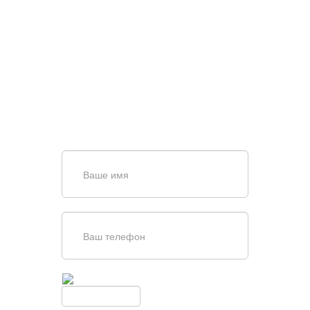
НУЖНА ПОМОЩЬ В
ПОИСКЕ И ПОДБОРЕ
ВОРОТ?
Задайте вопрос нашему
специалисту по телефону
+7 (909)
403-20-80
или оставьте заявку в форме
обратной связи
Введите симолы с картинки
Обновить