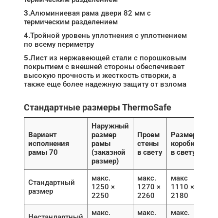
3.
Алюминиевая рама двери 82 мм с
термическим разделением
4.
Тройной уровень уплотнения с уплотнением
по всему периметру
5.
Лист из нержавеющей стали с порошковым
покрытием с внешней стороны обеспечивает
высокую прочность и жесткость створки, а
также еще более надежную защиту от взлома
Стандартные размеры ThermoSafe
Наружный
Вариант
размер
Проем
Размер
исполнения
рамы
стены
коробки
рамы 70
(заказной
в свету
в свету
размер)
макс.
макс.
макс
Стандартный
1250 ×
1270 ×
1110 ×
размер
2250
2260
2180
макс.
макс.
макс.
Нестандартный