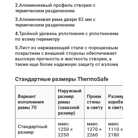
2.
Алюминиевый профиль створки с
термическим разделением
3.
Алюминиевая рама двери 82 мм с
термическим разделением
4.
Тройной уровень уплотнения с уплотнением
по всему периметру
5.
Лист из нержавеющей стали с порошковым
покрытием с внешней стороны обеспечивает
высокую прочность и жесткость створки, а
также еще более надежную защиту от взлома
Стандартные размеры ThermoSafe
Наружный
Вариант
размер
Проем
Размер
исполнения
рамы
стены
коробки
рамы 70
(заказной
в свету
в свету
размер)
макс.
макс.
макс
Стандартный
1250 ×
1270 ×
1110 ×
размер
2250
2260
2180