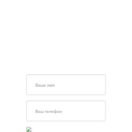
НУЖНА ПОМОЩЬ В
ПОИСКЕ И ПОДБОРЕ
ВОРОТ?
Задайте вопрос нашему
специалисту по телефону
+7 (909)
403-20-80
или оставьте заявку в форме
обратной связи
Введите симолы с картинки
Обновить