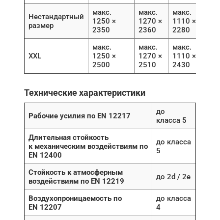
макс.
макс.
макс.
Нестандартный
1250 ×
1270 ×
1110 ×
размер
2350
2360
2280
макс.
макс.
макс.
XXL
1250 ×
1270 ×
1110 ×
2500
2510
2430
Технические характеристики
до
Рабочие усилия по EN 12217
класса 5
Длительная стойкость
до класса
к механическим воздействиям по
5
EN 12400
Стойкость к атмосферным
до 2d / 2e
воздействиям по EN 12219
Воздухопроницаемость по
до класса
EN 12207
4