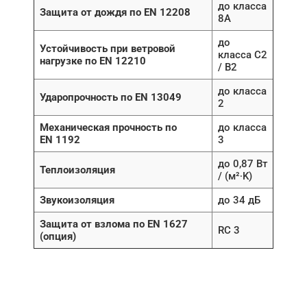
до класса
Защита от дождя по EN 12208
8A
до
Устойчивость при ветровой
класса C2
нагрузке по EN 12210
/ B2
до класса
Ударопрочность по EN 13049
2
Механическая прочность по
до класса
EN 1192
3
до 0,87 Вт
Теплоизоляция
/ (м²∙K)
Звукоизоляция
до 34 дБ
Защита от взлома по EN 1627
RC 3
(опция)