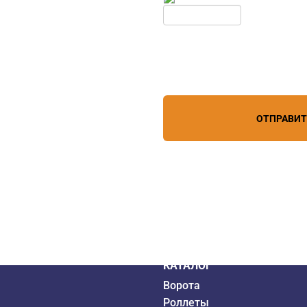
Нажимая кнопку, вы соглашает
лефону
+7 (909) 403-20-80
персональных данных
зи
ОТПРАВИ
дистрибьютор
6 года
КАТАЛОГ
Ворота
Роллеты