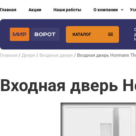
Главная
Акции
Наши работы
О компании
Ус
КАТАЛОГ
Главная
/
Двери
/
Входные двери
/ Входная дверь Hormann T
Входная дверь H