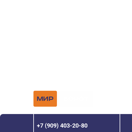
ворот?
Задайте вопрос нашему специалисту по те
или оставьте заявку в форме обратной свя
Официальный 
Hörmann с 200
+7 (909) 403-20-80