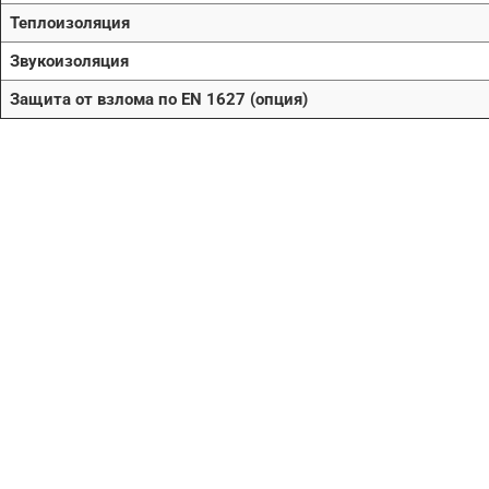
Теплоизоляция
Звукоизоляция
Защита от взлома по EN 1627 (опция)
Нужна помо
поиске и по