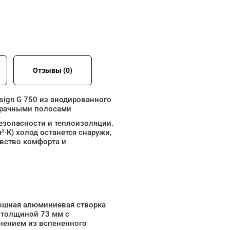
Отзывы (0)
sign G 750 из анодированного
озрачными полосами
езопасности и теплоизоляции.
²·K) холод останется снаружи,
увство комфорта и
ошная алюминиевая створка
 толщиной 73 мм с
нением из вспененного