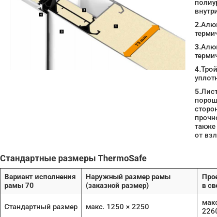
полиу
внутр
2.
Алю
терми
3.
Алю
терми
4.
Трой
уплот
5.
Лист
порош
сторо
прочно
также
от вз
Стандартные размеры ThermoSafe
Вариант исполнения
Наружный размер рамы
Про
рамы 70
(заказной размер)
в св
макс
Стандартный размер
макс. 1250 × 2250
226