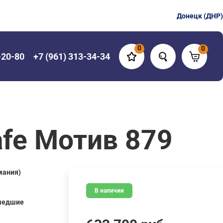
Донецк (ДНР)
0
0
-20-80
+7 (961) 313-34-34
fe Мотив 879
мания)
В наличии
шедшие