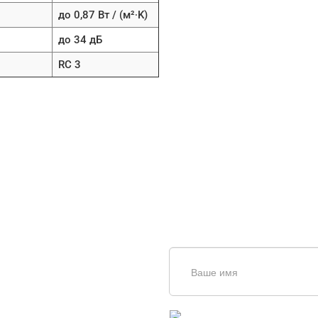
до 0,87 Вт / (м²∙K)
до 34 дБ
RC 3
щь в
дборе
Введите симолы с картинки
Обновить