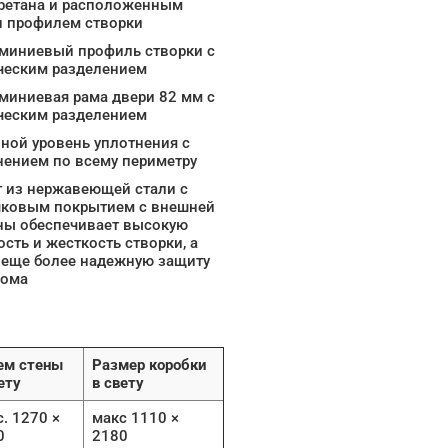
ретана и расположенным
и профилем створки
миниевый профиль створки с
ческим разделением
миниевая рама двери 82 мм с
ческим разделением
ной уровень уплотнения с
нением по всему периметру
 из нержавеющей стали с
ковым покрытием с внешней
ны обеспечивает высокую
сть и жесткость створки, а
 еще более надежную защиту
лома
ем стены
Размер коробки
ету
в свету
. 1270 ×
макс 1110 ×
0
2180