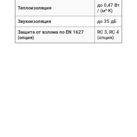
до 0,47 Вт
Теплоизоляция
/ (м²∙K)
Звукоизоляция
до 35 дБ
Защита от взлома по EN 1627
RC 3, RC 4
(опция)
(опция)
НУЖНА ПОМОЩЬ В
ПОИСКЕ И ПОДБОРЕ
ВОРОТ?
Задайте вопрос нашему
специалисту по телефону
+7 (909)
403-20-80
или оставьте заявку в форме