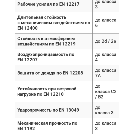
до класса
Рабочие усилия по EN 12217
3
Длительная стойкость
до класса
к механическим воздействиям по
6
EN 12400
Стойкость к атмосферным
до 2d / 2e
воздействиям по EN 12219
Воздухопроницаемость по
до класса
EN 12207
4
до класса
Защита от дождя по EN 12208
7A
до
Устойчивость при ветровой
класса C2
нагрузке по EN 12210
/ B2
до
Ударопрочность по EN 13049
класса 3
Механическая прочность по
до класса
EN 1192
3