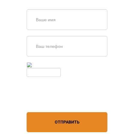
обратной связи
Введите симолы с картинки
Обновить
Нажимая кнопку, вы соглашаетесь с
условиями обработки
персональных данных
ОТПРАВИТЬ