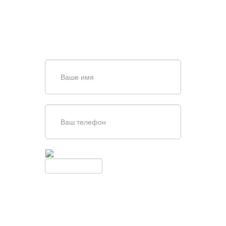
Задайте вопрос нашему
специалисту по телефону
+7 (909)
403-20-80
или оставьте заявку в форме
обратной связи
Введите симолы с картинки
Обновить
Нажимая кнопку, вы соглашаетесь с
условиями обработки
персональных данных