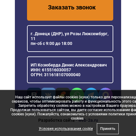
Заказать звонок
г. Донецк (ДНР), ул Розы Люксембург,
11
пн-сб с 9:00 до 18:00
ИП Козюберда Денис Александрович
ИНН: 615516030057
ОГРН: 311618107000040
Наш сайт использует файлы cookies (куки) только для персонализац
сервисов, чтобы оптимизировать работу и функциональность этого са
Запретить обработку cookies можно в настройках Вашего браузера
Продолжая пользоваться сайтом, вы даете согласие использование ф
cookies (куки). Пожалуйста, ознакомьтесь с условиями политики прин
сookies
Разработка сайта
- web-2a.ru
Условия использования cookie
Принять
© Мир Ворот, 2006 - 2026 г.