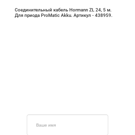
Соединительный кабель Hormann ZL 24, 5 м.
Для приода ProMatic Akku. Артикул - 438959.
НУЖНА ПОМОЩЬ В
ПОИСКЕ И ПОДБОРЕ
ВОРОТ?
Задайте вопрос нашему
специалисту по телефону
+7 (909)
403-20-80
или оставьте заявку в форме
обратной связи