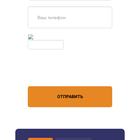
Введите симолы с картинки
Обновить
Нажимая кнопку, вы соглашаетесь с
условиями обработки
персональных данных
ОТПРАВИТЬ