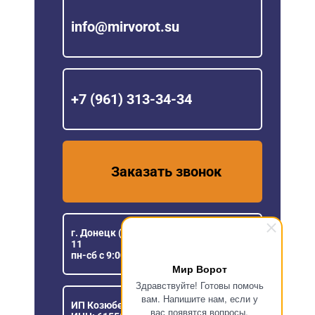
info@mirvorot.su
+7 (961) 313-34-34
Заказать звонок
г. Донецк (ДНР), ул Розы Люксембург,
11
пн-сб с 9:00 до 18:00
Мир Ворот
Здравствуйте! Готовы помочь
вам. Напишите нам, если у
ИП Козюберда Денис Александрович
вас появятся вопросы.