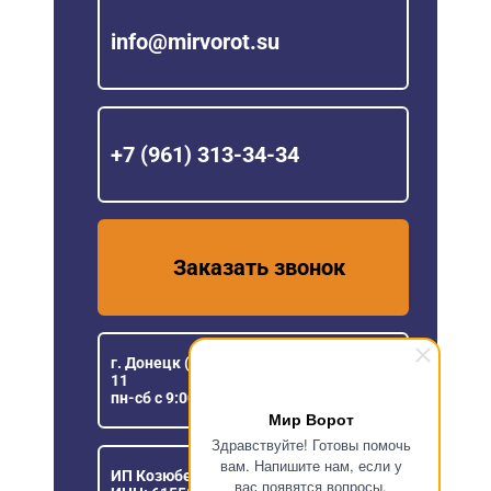
info@mirvorot.su
+7 (961) 313-34-34
Заказать звонок
г. Донецк (ДНР), ул Розы Люксембург,
11
пн-сб с 9:00 до 18:00
Мир Ворот
Здравствуйте! Готовы помочь
вам. Напишите нам, если у
ИП Козюберда Денис Александрович
вас появятся вопросы.