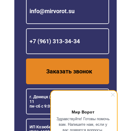
info@mirvorot.su
+7 (961) 313-34-34
Заказать звонок
г. Донецк (ДНР), ул Розы Люксембург,
11
пн-сб с 9:00 до 18:00
Мир Ворот
Здравствуйте! Готовы помочь
вам. Напишите нам, если у
ИП Козюберда Денис Александрович
вас появятся вопросы.