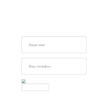
ВОРОТ?
Задайте вопрос нашему
специалисту по телефону
+7 (909)
403-20-80
или оставьте заявку в форме
обратной связи
Введите симолы с картинки
Обновить
Нажимая кнопку, вы соглашаетесь с
условиями обработки