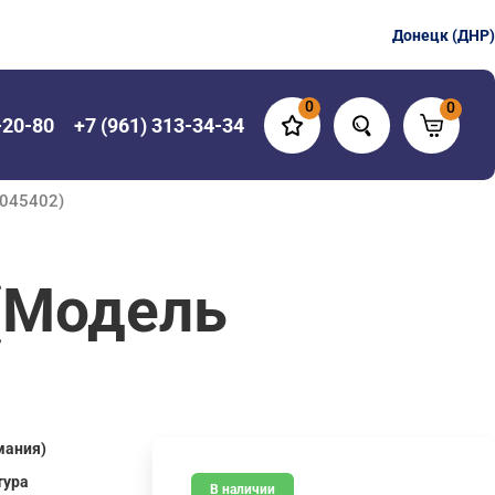
Донецк (ДНР)
0
0
-20-80
+7 (961) 313-34-34
3045402)
(Модель
мания)
тура
В наличии