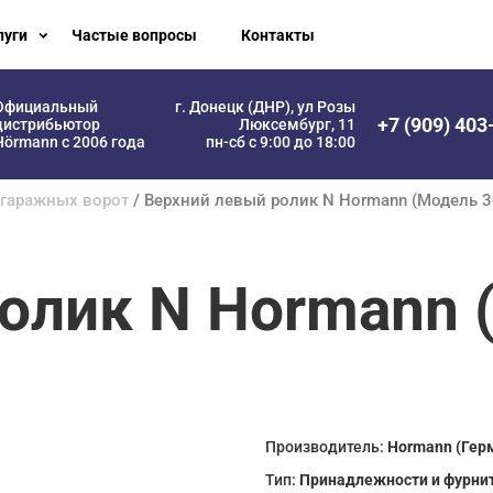
луги
Частые вопросы
Контакты
Официальный
г. Донецк (ДНР), ул Розы
+7 (909) 403
дистрибьютор
Люксембург, 11
Hörmann с 2006 года
пн-сб с 9:00 до 18:00
 гаражных ворот
/ Верхний левый ролик N Hormann (Модель 
олик N Hormann 
Производитель:
Hormann (Гер
Тип:
Принадлежности и фурни