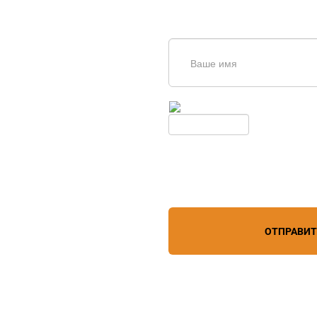
щь в
дборе
Введите симолы с картинки
Обновить
Нажимая кнопку, вы соглашает
лефону
+7 (909) 403-20-80
персональных данных
зи
ОТПРАВИ