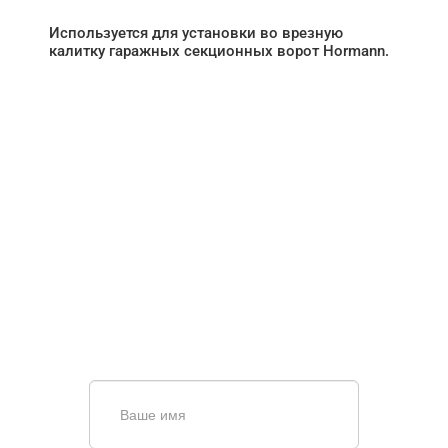
Используется для установки во врезную
калитку гаражных секционных ворот Hormann.
НУЖНА ПОМОЩЬ В
ПОИСКЕ И ПОДБОРЕ
ВОРОТ?
Задайте вопрос нашему
специалисту по телефону
+7 (909)
403-20-80
или оставьте заявку в форме
обратной связи