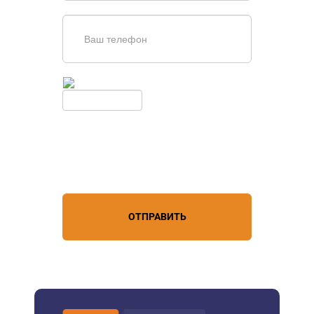
Введите симолы с картинки
Обновить
Нажимая кнопку, вы соглашаетесь с
условиями обработки
персональных данных
ОТПРАВИТЬ