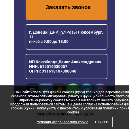
Заказать звонок
г. Донецк (ДНР), ул Розы Люксембург,
11
пн-сб с 9:00 до 18:00
ИП Козюберда Денис Александрович
ИНН: 615516030057
ОГРН: 311618107000040
Наш сайт использует файлы cookies (куки) только для персонализац
сервисов, чтобы оптимизировать работу и функциональность этого са
Запретить обработку cookies можно в настройках Вашего браузера
Продолжая пользоваться сайтом, вы даете согласие использование ф
cookies (куки). Пожалуйста, ознакомьтесь с условиями политики прин
сookies
Разработка сайта
- web-2a.ru
Условия использования cookie
Принять
© Мир Ворот, 2006 - 2026 г.