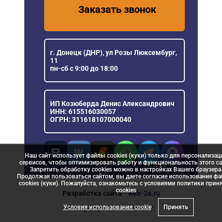
Заказать звонок
г. Донецк (ДНР), ул Розы Люксембург,
11
пн-сб с 9:00 до 18:00
ИП Козюберда Денис Александрович
ИНН: 615516030057
ОГРН: 311618107000040
Наш сайт использует файлы cookies (куки) только для персонализац
сервисов, чтобы оптимизировать работу и функциональность этого са
Запретить обработку cookies можно в настройках Вашего браузера
Продолжая пользоваться сайтом, вы даете согласие использование ф
cookies (куки). Пожалуйста, ознакомьтесь с условиями политики прин
сookies
Разработка сайта
- web-2a.ru
Условия использования cookie
Принять
© Мир Ворот, 2006 - 2026 г.