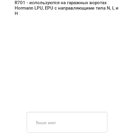
R701 - используются на гаражных воротах
Hormann LPU, EPU с направляющими типа N, L и
H
НУЖНА ПОМОЩЬ В
ПОИСКЕ И ПОДБОРЕ
ВОРОТ?
Задайте вопрос нашему
специалисту по телефону
+7 (909)
403-20-80
или оставьте заявку в форме
обратной связи