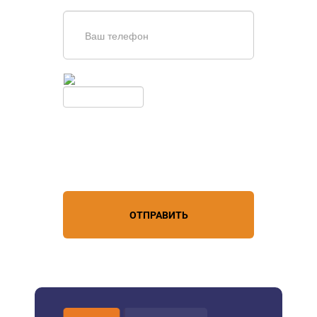
Введите симолы с картинки
Обновить
Нажимая кнопку, вы соглашаетесь с
условиями обработки
персональных данных
ОТПРАВИТЬ