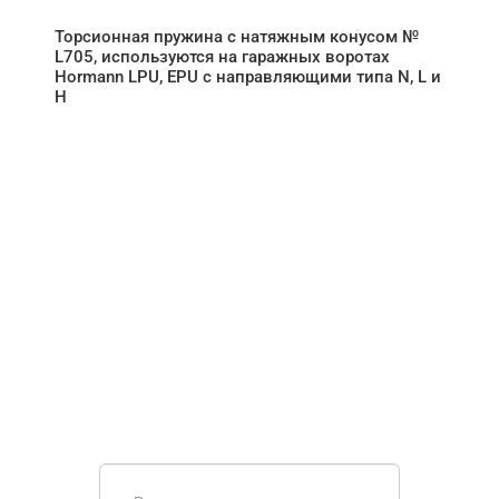
Торсионная пружина с натяжным конусом №
L705, используются на гаражных воротах
Hormann LPU, EPU с направляющими типа N, L и
H
НУЖНА ПОМОЩЬ В
ПОИСКЕ И ПОДБОРЕ
ВОРОТ?
Задайте вопрос нашему
специалисту по телефону
+7 (909)
403-20-80
или оставьте заявку в форме
обратной связи