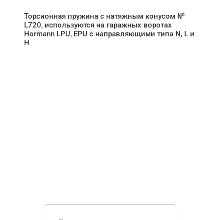
Торсионная пружина с натяжным конусом №
L720, используются на гаражных воротах
Hormann LPU, EPU с направляющими типа N, L и
H
НУЖНА ПОМОЩЬ В
ПОИСКЕ И ПОДБОРЕ
ВОРОТ?
Задайте вопрос нашему
специалисту по телефону
+7 (909)
403-20-80
или оставьте заявку в форме
обратной связи