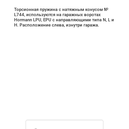
Торсионная пружина с натяжным конусом №
L744, используются на гаражных воротах
Hormann LPU, EPU с направляющими типа N, L и
H. Расположение слева, изнутри гаража.
НУЖНА ПОМОЩЬ В
ПОИСКЕ И ПОДБОРЕ
ВОРОТ?
Задайте вопрос нашему
специалисту по телефону
+7 (909)
403-20-80
или оставьте заявку в форме
обратной связи