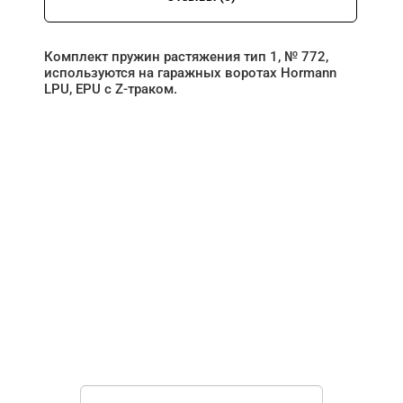
Комплект пружин растяжения тип 1, № 772,
используются на гаражных воротах Hormann
LPU, EPU с Z-траком.
НУЖНА ПОМОЩЬ В
ПОИСКЕ И ПОДБОРЕ
ВОРОТ?
Задайте вопрос нашему
специалисту по телефону
+7 (909)
403-20-80
или оставьте заявку в форме
обратной связи