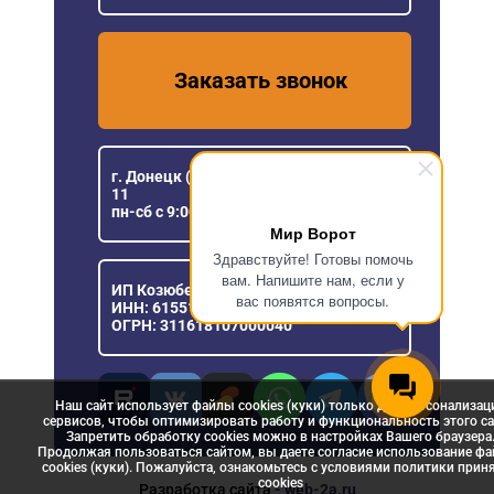
Заказать звонок
г. Донецк (ДНР), ул Розы Люксембург,
11
пн-сб с 9:00 до 18:00
Мир Ворот
Здравствуйте! Готовы помочь
вам. Напишите нам, если у
ИП Козюберда Денис Александрович
вас появятся вопросы.
ИНН: 615516030057
ОГРН: 311618107000040
Наш сайт использует файлы cookies (куки) только для персонализац
сервисов, чтобы оптимизировать работу и функциональность этого са
Запретить обработку cookies можно в настройках Вашего браузера
Продолжая пользоваться сайтом, вы даете согласие использование ф
cookies (куки). Пожалуйста, ознакомьтесь с условиями политики прин
сookies
Разработка сайта
- web-2a.ru